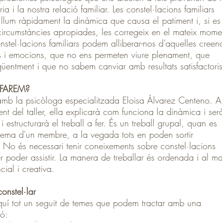
̀ria i la nostra relació familiar. Les constel·lacions familiars
 llum ràpidament la dinàmica que causa el patiment i, si es
ircumstàncies apropiades, les corregeix en el mateix mome
stel·lacions familiars podem alliberar-nos d’aquelles creen
 i emocions, que no ens permeten viure plenament, que
qüentment i que no sabem canviar amb resultats satisfactori
FAREM?
b la psicòloga especialitzada Eloisa Álvarez Centeno. A
 del taller, ella explicarà com funciona la dinàmica i ser
i estructurarà el treball a fer. És un treball grupal, quan es
 tema d'un membre, a la vegada tots en poden sortir
. No és necessari tenir coneixements sobre constel·lacions
er poder assistir. La manera de treballar és ordenada i al ma
cial i creativa.
onstel·lar
uí tot un seguit de temes que podem tractar amb una
ó: