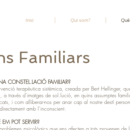
Inici
Qui som?
Què
ns Familiars
NA CONSTEL.LACIÓ FAMILIAR?
rvenció terapèutica sistèmica, creada per Bert Hellinger, qu
a, a través d’imatges de sol.lució, en quins assumptes famili
cats, i com alliberar-nos per anar cap al nostre destí perso
 directament amb l’inconscient.
 EM POT SERVIR?
problemes psicològics que ens afecten a tots provenen de 