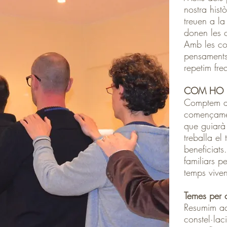
nostra histo
treuen a la
donen les c
Amb les con
pensaments
repetim fre
COM HO 
Comptem am
començament
que guiarà 
treballa el
beneficiats
familiars p
temps viven
Temes per c
Resumim aq
constel·laci