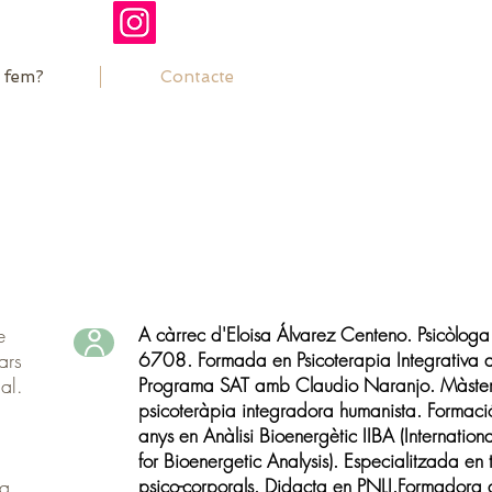
 fem?
Contacte
e
A càrrec d'Eloisa Álvarez Centeno. Psicòloga 
ars
6708. Formada en Psicoterapia Integrativa a
nal.
Programa SAT amb Claudio Naranjo. Màster
psicoteràpia integradora humanista. Formaci
anys en Anàlisi Bioenergètic IIBA (International
for Bioenergetic Analysis). Especialitzada en 
la
psico-corporals. Didacta en PNLI.Formadora