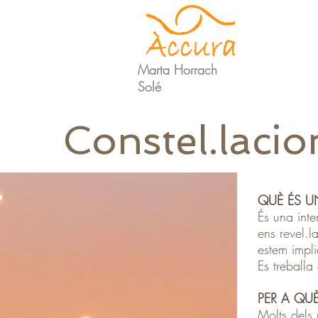
Marta Horrach
Solé
Constel.lacio
QUÈ ÉS U
És una inte
ens revel.l
estem impli
Es treballa
PER A QUÈ
Molts dels 