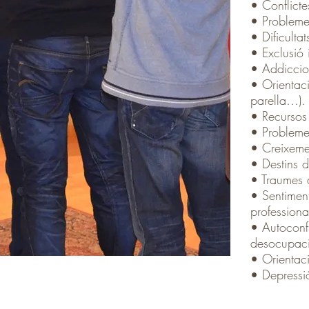
• Conflicte
• Problemes
• Dificultat
• Exclusió
• Addiccio
• Orientaci
parella…).
• Recursos 
• Problemes
• Creixeme
• Destins d
• Traumes d
• Sentiment
professiona
• Autoconfi
desocupaci
• Orientaci
• Depressio