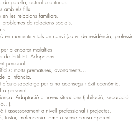
s de parella, actual o anterior.
 amb els fills.
s en les relacions familiars.
 i problemes de relacions socials.
ns.
ó en moments vitals de canvi (canvi de residència, professio
per a encarar malalties.
 de fertilitat. Adopcions.
nt personal.
ifícils: morts prematures, avortaments…
e la infància.
 d’auto-sabotatge per a no aconseguir èxit econòmic,
l o personal.
ança. Adaptació a noves situacions (jubilació, separació,
ó…).
ó i assessorament a nivell professional i projectes.
́, tristor, malenconia, amb o sense causa aparent.