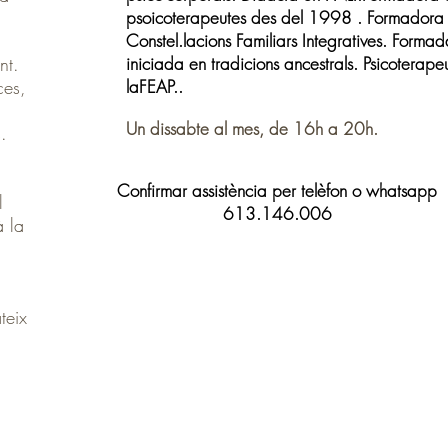
psoicoterapeutes des del 1998 . Formadora
Constel.lacions Familiars Integratives. Formad
nt.
iniciada en tradicions ancestrals. Psicoterape
ces,
laFEAP..
Un dissabte al mes, de 16h a 20h.
s.
Confirmar assistència per telèfon o whatsapp
l
613.146.006
à la
teix